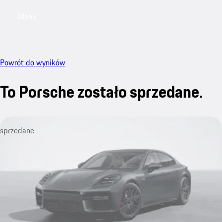
Menu
My saved searches, 0 searches saved
My sa
Powrót do wyników
To Porsche zostało sprzedane.
sprzedane