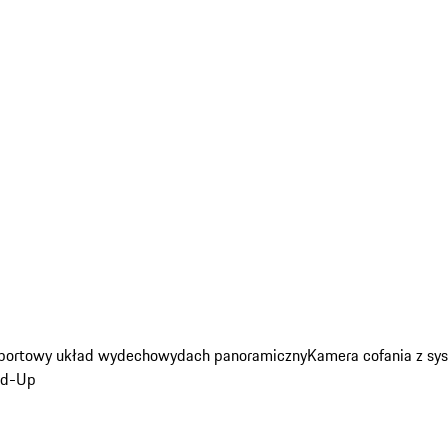
portowy układ wydechowy
dach panoramiczny
Kamera cofania z sys
ad-Up