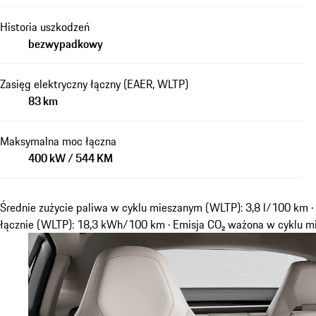
Historia uszkodzeń
bezwypadkowy
Zasięg elektryczny łączny (EAER, WLTP)
83 km
Maksymalna moc łączna
400 kW / 544 KM
Średnie zużycie paliwa w cyklu mieszanym (WLTP): 3,8 l/100 km ·
łącznie (WLTP): 18,3 kWh/100 km · Emisja CO₂ ważona w cyklu 