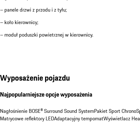
– panele drzwi z przodu i z tyłu;
– koło kierownicy;
– moduł poduszki powietrznej w kierownicy.
Wyposażenie pojazdu
Najpopularniejsze opcje wyposażenia
Nagłośnienie BOSE® Surround Sound System
Pakiet Sport Chrono
S
Matrycowe reflektory LED
Adaptacyjny tempomat
Wyświetlacz He