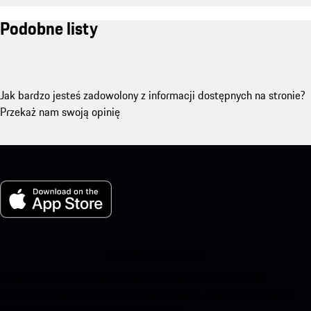
Podobne listy
Jak bardzo jesteś zadowolony z informacji dostępnych na stronie?
Przekaż nam swoją opinię
Moje Porsche dla iOS
Łatwo pobierz naszą aplikację, skanując poniższy kod QR.
Otrzymaj natychmiastowy dostęp do Apple App Store i zwiększ
swoje Porsche doświadczenie w czasie.