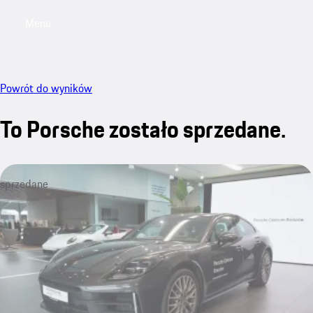
Menu
My saved searches, 0 searches saved
My sa
Powrót do wyników
To Porsche zostało sprzedane.
sprzedane