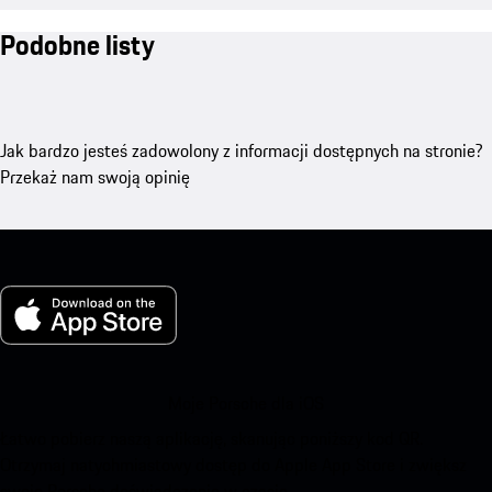
Podobne listy
Jak bardzo jesteś zadowolony z informacji dostępnych na stronie?
Przekaż nam swoją opinię
Moje Porsche dla iOS
Łatwo pobierz naszą aplikację, skanując poniższy kod QR.
Otrzymaj natychmiastowy dostęp do Apple App Store i zwiększ
swoje Porsche doświadczenie w czasie.