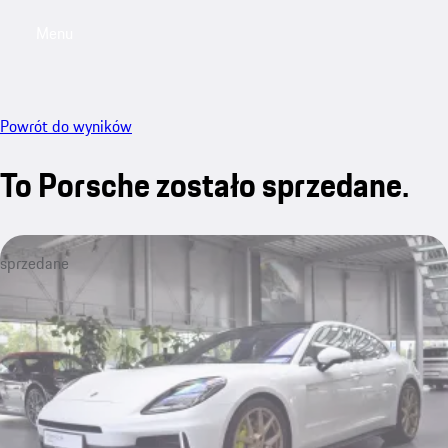
Menu
My saved searches, 0 searches saved
My sa
Powrót do wyników
To Porsche zostało sprzedane.
sprzedane