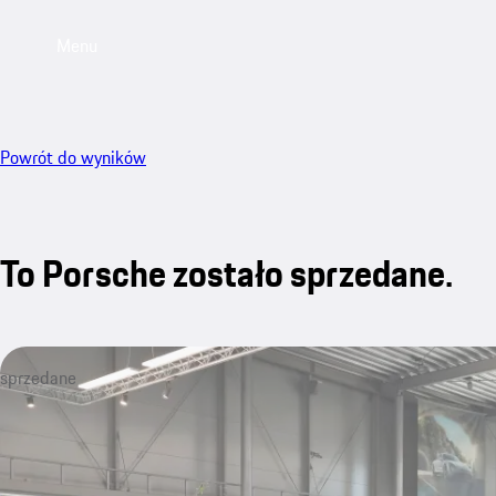
Menu
Powrót do wyników
To Porsche zostało sprzedane.
sprzedane