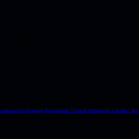
aj natychmiastowy dostęp
ie.
o usługach cyfrowych.
Prywatność Danych.
Informacje o firmie i No