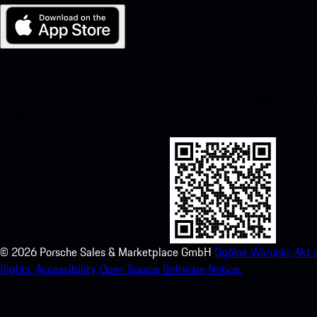
Moje Porsche dla iOS
Łatwo pobierz naszą aplikację, skanując poniższy kod QR. Otrzym
do Apple App Store i zwiększ swoje Porsche doświadczenie w czas
©
2026
Porsche Sales & Marketplace GmbH
Ogólne Warunki.
Akt 
Rights.
Accessibility.
Open Source Software Notice.