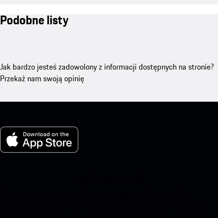
Podobne listy
Jak bardzo jesteś zadowolony z informacji dostępnych na stronie?
Przekaż nam swoją opinię
Moje Porsche dla iOS
Łatwo pobierz naszą aplikację, skanując poniższy kod QR.
Otrzymaj natychmiastowy dostęp do Apple App Store i zwiększ
swoje Porsche doświadczenie w czasie.