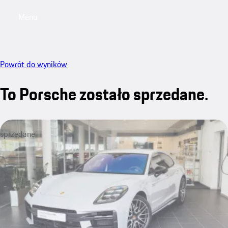
Menu
My saved searches, 0 searches saved
My sa
Powrót do wyników
To Porsche zostało sprzedane.
sprzedane