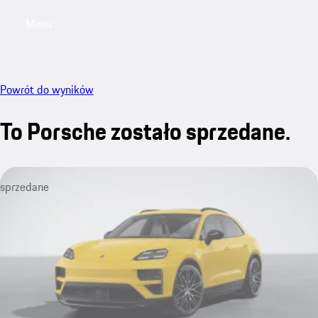
Menu
My saved searches, 0 searches saved
My sa
Powrót do wyników
To Porsche zostało sprzedane.
sprzedane