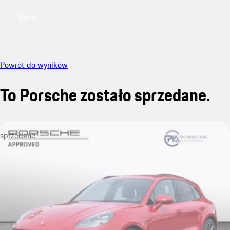
Menu
My saved searches, 0 searches saved
My sa
Powrót do wyników
To Porsche zostało sprzedane.
sprzedane