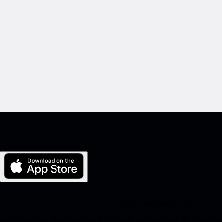
Moje Porsche dla iOS
Łatwo pobierz naszą aplikację, skanując poniższy kod QR. Otrzym