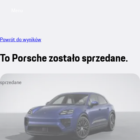
Menu
My saved searches, 0 searches saved
My sa
Powrót do wyników
To Porsche zostało sprzedane.
sprzedane