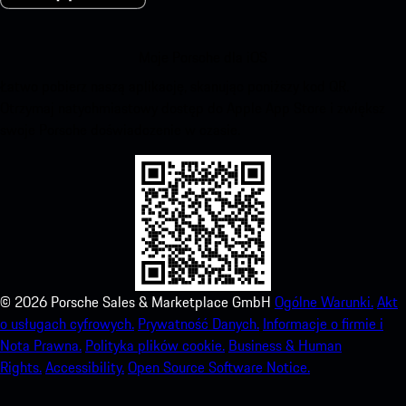
Moje Porsche dla iOS
Łatwo pobierz naszą aplikację, skanując poniższy kod QR.
Otrzymaj natychmiastowy dostęp do Apple App Store i zwiększ
swoje Porsche doświadczenie w czasie.
©
2026
Porsche Sales & Marketplace GmbH
Ogólne Warunki.
Akt
o usługach cyfrowych.
Prywatność Danych.
Informacje o firmie i
Nota Prawna.
Polityka plików cookie.
Business & Human
Rights.
Accessibility.
Open Source Software Notice.