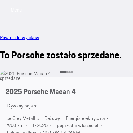
Menu
My saved searches, 0 searches saved
My sa
Powrót do wyników
To Porsche zostało sprzedane.
sprzedane
2025 Porsche Macan 4
Używany pojazd
Ice Grey Metallic
Beżowy
Energia elektryczna
2900 km
11/2025
1 poprzedni właściciel
Brak wypadków
300 kW / 408 KM