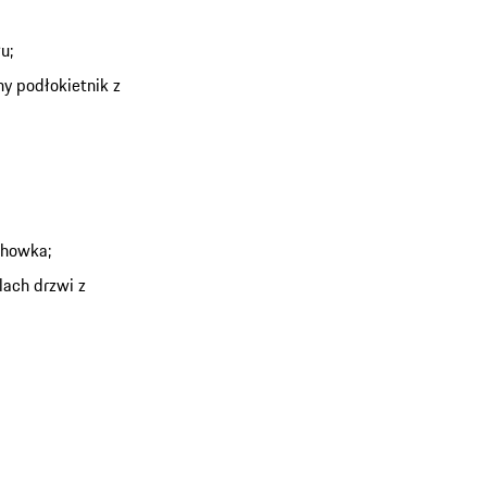
u;
ny podłokietnik z
chowka;
ach drzwi z