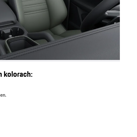
 kolorach:
en.