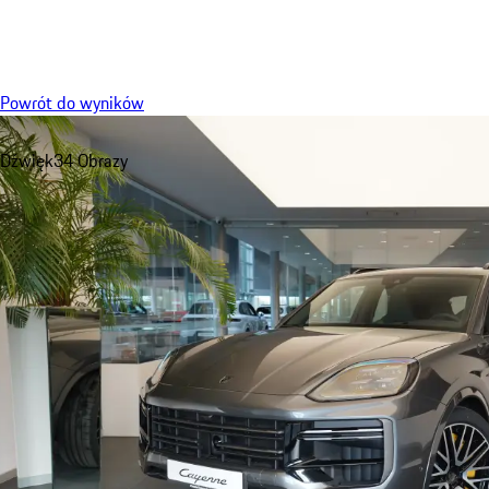
Menu
Powrót do wyników
Dźwięk
34 Obrazy