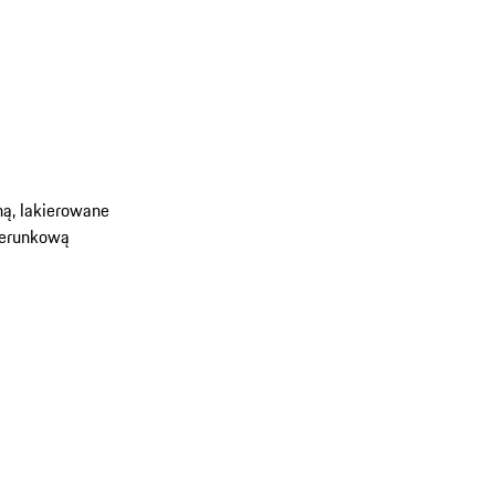
ną, lakierowane
kierunkową