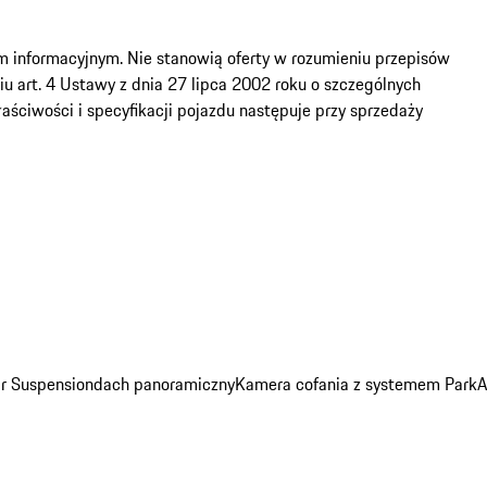
om informacyjnym. Nie stanowią oferty w rozumieniu przepisów 
 art. 4 Ustawy z dnia 27 lipca 2002 roku o szczególnych 
ciwości i specyfikacji pojazdu następuje przy sprzedaży 
ir Suspension
dach panoramiczny
Kamera cofania z systemem ParkAss