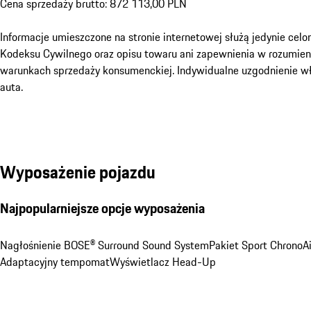
Cena sprzedaży brutto: 872 113,00 PLN

Informacje umieszczone na stronie internetowej służą jedynie cel
Kodeksu Cywilnego oraz opisu towaru ani zapewnienia w rozumieniu
warunkach sprzedaży konsumenckiej. Indywidualne uzgodnienie właś
auta.
Wyposażenie pojazdu
Najpopularniejsze opcje wyposażenia
Nagłośnienie BOSE® Surround Sound System
Pakiet Sport Chrono
A
Adaptacyjny tempomat
Wyświetlacz Head-Up