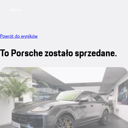
Menu
My saved searches, 0 searches saved
My sa
Powrót do wyników
To Porsche zostało sprzedane.
sprzedane