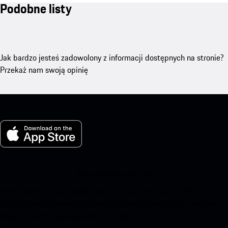
Podobne listy
Jak bardzo jesteś zadowolony z informacji dostępnych na stronie?
Przekaż nam swoją opinię
Moje Porsche dla iOS
Łatwo pobierz naszą aplikację, skanując poniższy kod QR.
Otrzymaj natychmiastowy dostęp do Apple App Store i zwiększ
swoje Porsche doświadczenie w czasie.