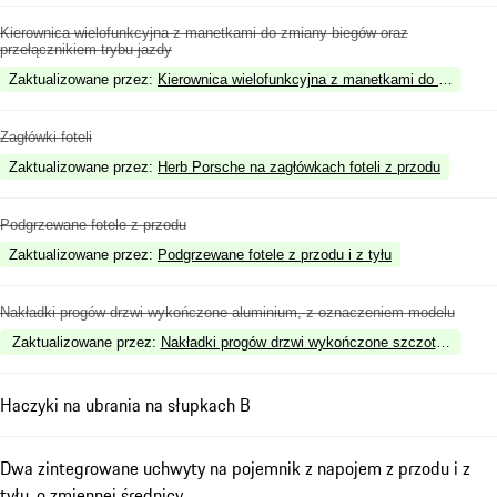
Kierownica wielofunkcyjna z manetkami do zmiany biegów oraz
przełącznikiem trybu jazdy
Zaktualizowane przez
:
Kierownica wielofunkcyjna z manetkami do zmiany 
Zagłówki foteli
Zaktualizowane przez
:
Herb Porsche na zagłówkach foteli z przodu
Podgrzewane fotele z przodu
Zaktualizowane przez
:
Podgrzewane fotele z przodu i z tyłu
Nakładki progów drzwi wykończone aluminium, z oznaczeniem modelu
Zaktualizowane przez
:
Nakładki progów drzwi wykończone szczotkowanym 
Haczyki na ubrania na słupkach B
Dwa zintegrowane uchwyty na pojemnik z napojem z przodu i z
tyłu, o zmiennej średnicy