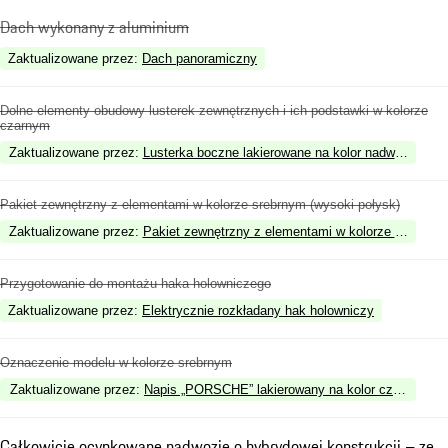
Dach wykonany z aluminium
Zaktualizowane przez
:
Dach panoramiczny
Dolne elementy obudowy lusterek zewnętrznych i ich podstawki w kolorze
czarnym
Zaktualizowane przez
:
Lusterka boczne lakierowane na kolor nadwozia
Pakiet zewnętrzny z elementami w kolorze srebrnym (wysoki połysk)
Zaktualizowane przez
:
Pakiet zewnętrzny z elementami w kolorze czarnym 
Przygotowanie do montażu haka holowniczego
Zaktualizowane przez
:
Elektrycznie rozkładany hak holowniczy
Oznaczenie modelu w kolorze srebrnym
Zaktualizowane przez
:
Napis „PORSCHE” lakierowany na kolor czarny (wyso
Całkowicie ocynkowane nadwozie o hybrydowej konstrukcji – ze