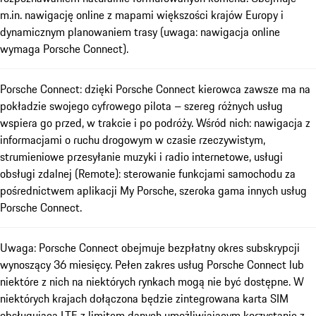
m.in. nawigację online z mapami większości krajów Europy i
dynamicznym planowaniem trasy (uwaga: nawigacja online
wymaga Porsche Connect).
Porsche Connect: dzięki Porsche Connect kierowca zawsze ma na
pokładzie swojego cyfrowego pilota – szereg różnych usług
wspiera go przed, w trakcie i po podróży. Wśród nich: nawigacja z
informacjami o ruchu drogowym w czasie rzeczywistym,
strumieniowe przesyłanie muzyki i radio internetowe, usługi
obsługi zdalnej (Remote): sterowanie funkcjami samochodu za
pośrednictwem aplikacji My Porsche, szeroka gama innych usług
Porsche Connect.
Uwaga: Porsche Connect obejmuje bezpłatny okres subskrypcji
wynoszący 36 miesięcy. Pełen zakres usług Porsche Connect lub
niektóre z nich na niektórych rynkach mogą nie być dostępne. W
niektórych krajach dołączona będzie zintegrowana karta SIM
obsługująca LTE z limitem danych umożliwiającym korzystanie z