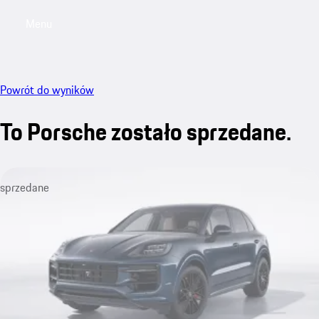
Menu
My saved searches, 0 searches saved
My sa
Powrót do wyników
To Porsche zostało sprzedane.
sprzedane