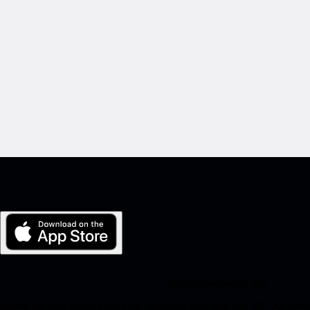
Moje Porsche dla iOS
Łatwo pobierz naszą aplikację, skanując poniższy kod QR. Otrzym