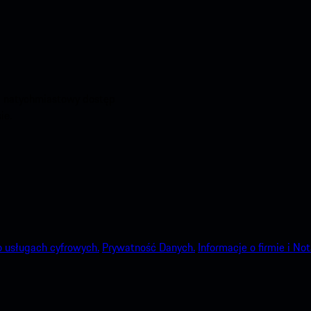
aj natychmiastowy dostęp
ie.
o usługach cyfrowych.
Prywatność Danych.
Informacje o firmie i No