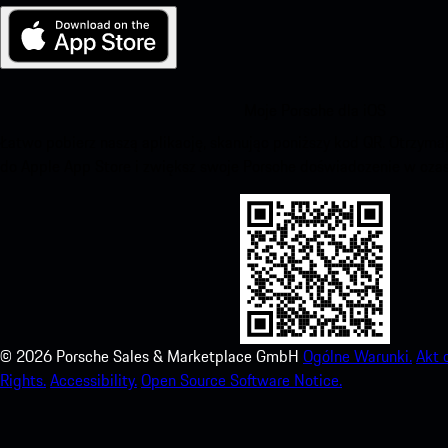
Moje Porsche dla iOS
Łatwo pobierz naszą aplikację, skanując poniższy kod QR. Otrzym
do Apple App Store i zwiększ swoje Porsche doświadczenie w czas
©
2026
Porsche Sales & Marketplace GmbH
Ogólne Warunki.
Akt 
Rights.
Accessibility.
Open Source Software Notice.