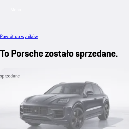
Menu
My saved searches, 0 searches saved
My sa
Powrót do wyników
To Porsche zostało sprzedane.
sprzedane