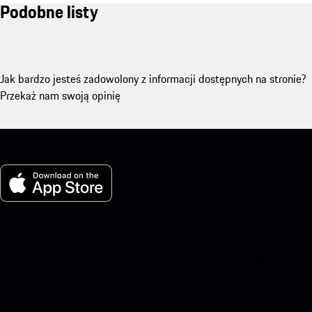
Podobne listy
Jak bardzo jesteś zadowolony z informacji dostępnych na stronie?
Przekaż nam swoją opinię
Moje Porsche dla iOS
Łatwo pobierz naszą aplikację, skanując poniższy kod QR.
Otrzymaj natychmiastowy dostęp do Apple App Store i zwiększ
swoje Porsche doświadczenie w czasie.