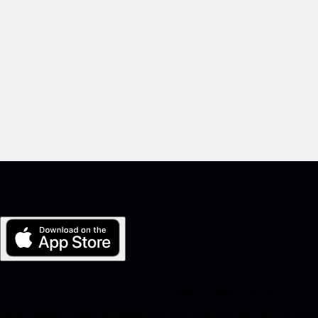
Moje Porsche dla iOS
Łatwo pobierz naszą aplikację, skanując poniższy kod QR. Otrzym