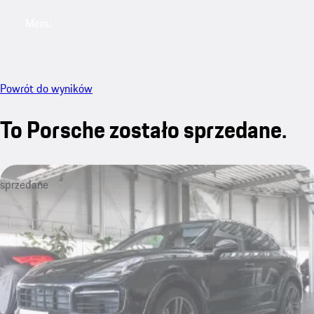
Menu
My saved searches, 0 searches saved
My sa
Powrót do wyników
To Porsche zostało sprzedane.
sprzedane