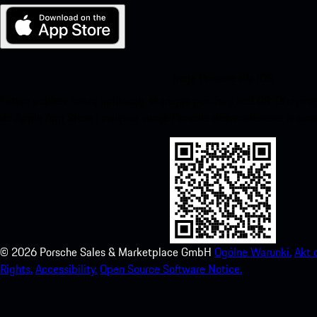
Moje Porsche dla iOS
Łatwo pobierz naszą aplikację, skanując poniższy kod QR. Otrzym
do Apple App Store i zwiększ swoje Porsche doświadczenie w czas
©
2026
Porsche Sales & Marketplace GmbH
Ogólne Warunki.
Akt 
Rights.
Accessibility.
Open Source Software Notice.