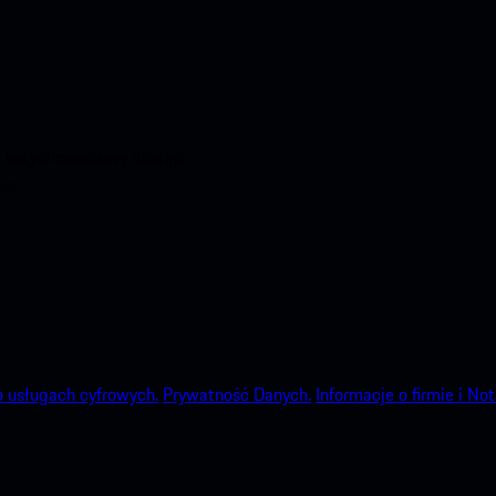
aj natychmiastowy dostęp
ie.
o usługach cyfrowych.
Prywatność Danych.
Informacje o firmie i No