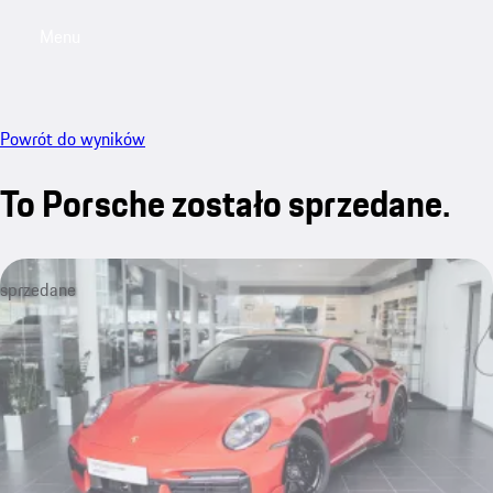
Menu
My saved searches, 0 searches saved
My sa
Powrót do wyników
To Porsche zostało sprzedane.
sprzedane