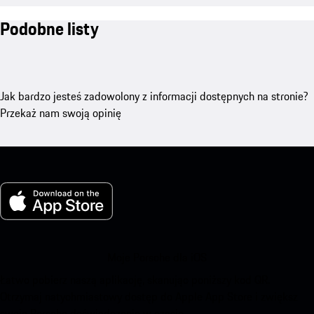
Podobne listy
Jak bardzo jesteś zadowolony z informacji dostępnych na stronie?
Przekaż nam swoją opinię
Moje Porsche dla iOS
Łatwo pobierz naszą aplikację, skanując poniższy kod QR.
Otrzymaj natychmiastowy dostęp do Apple App Store i zwiększ
swoje Porsche doświadczenie w czasie.