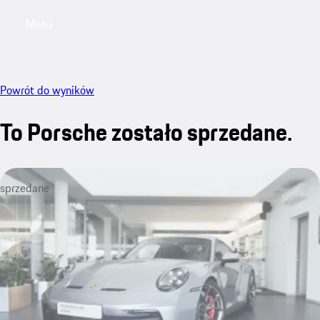
Menu
My saved searches, 0 searches saved
My sa
Powrót do wyników
To Porsche zostało sprzedane.
sprzedane