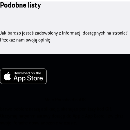
Podobne listy
Jak bardzo jesteś zadowolony z informacji dostępnych na stronie?
Przekaż nam swoją opinię
Moje Porsche dla iOS
Łatwo pobierz naszą aplikację, skanując poniższy kod QR.
Otrzymaj natychmiastowy dostęp do Apple App Store i zwiększ
swoje Porsche doświadczenie w czasie.