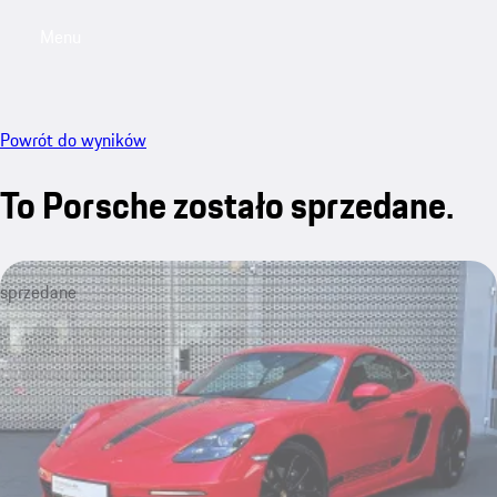
Menu
My saved searches, 0 searches saved
My sa
Powrót do wyników
To Porsche zostało sprzedane.
sprzedane