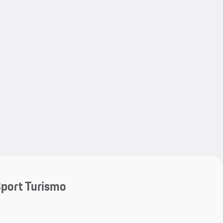
My save
My save
port Turismo