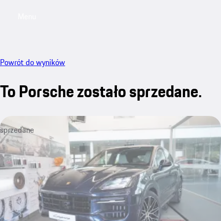
Menu
My saved searches, 0 searches saved
My sa
Powrót do wyników
To Porsche zostało sprzedane.
sprzedane