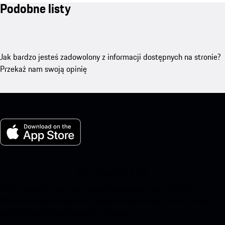
Podobne listy
Jak bardzo jesteś zadowolony z informacji dostępnych na stronie?
Przekaż nam swoją opinię
Moje Porsche dla iOS
Łatwo pobierz naszą aplikację, skanując poniższy kod QR.
Otrzymaj natychmiastowy dostęp do Apple App Store i zwiększ
swoje Porsche doświadczenie w czasie.