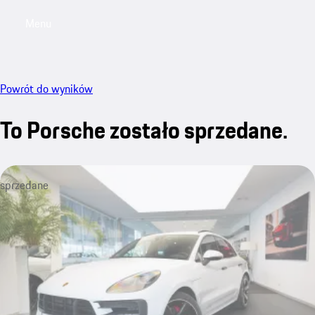
Menu
My saved searches, 0 searches saved
My sa
Powrót do wyników
To Porsche zostało sprzedane.
sprzedane