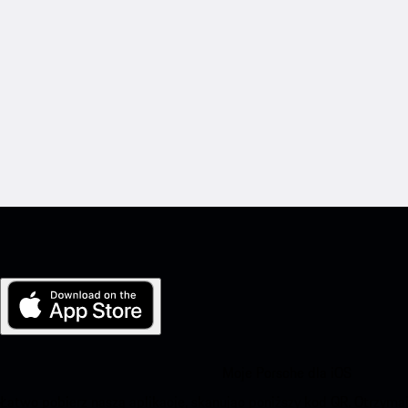
Moje Porsche dla iOS
Łatwo pobierz naszą aplikację, skanując poniższy kod QR. Otrzym