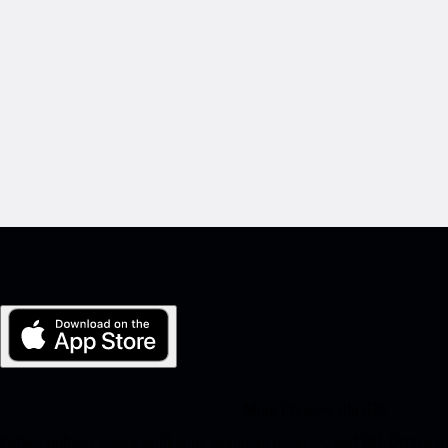
Moje Porsche dla iOS
Łatwo pobierz naszą aplikację, skanując poniższy kod QR. Otrzym