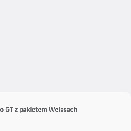
My save
My save
o GT z pakietem Weissach