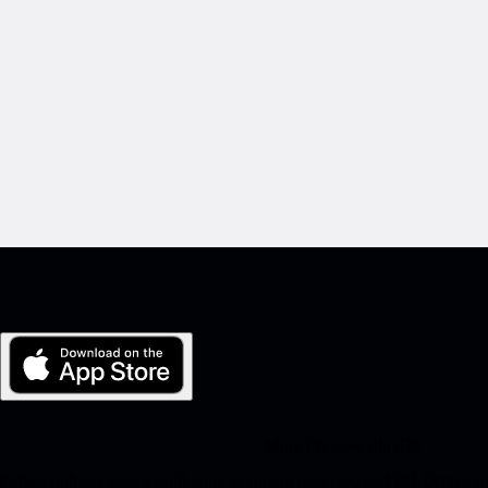
Moje Porsche dla iOS
Łatwo pobierz naszą aplikację, skanując poniższy kod QR. Otrzym