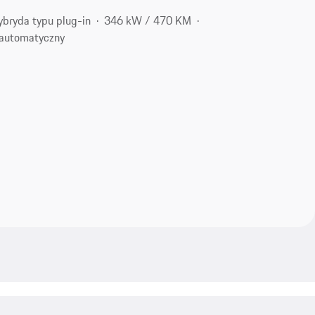
ybryda typu plug-in
346 kW / 470 KM
automatyczny