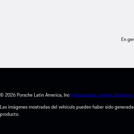
En gen
©
2026
Porsche Latin America, Inc
Indicaciones Legales.
Business
Las imágenes mostradas del vehículo pueden haber sido generadas d
producto.