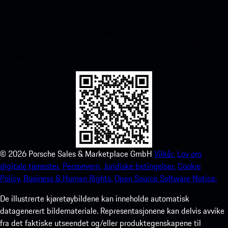
Min Porsche for iOS
Last ned vår app enkelt ved å skanne QR-koden nedenfor. Få
øyeblikkelig tilgang til Apple App Store og forbedre din Porsche
opplevelse på ingen tid.
©
2026
Porsche Sales & Marketplace GmbH
Vilkår.
Lov om
digitale tjenester.
Personvern.
Juridiske betingelser.
Cookie
Policy.
Business & Human Rights.
Open Source Software Notice.
De illustrerte kjøretøybildene kan inneholde automatisk
datagenerert bildemateriale. Representasjonene kan delvis avvike
fra det faktiske utseendet og/eller produktegenskapene til