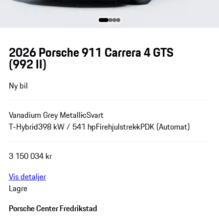
2026 Porsche 911 Carrera 4 GTS
(992 II)
Ny bil
Vanadium Grey Metallic
Svart
T-Hybrid
398 kW / 541 hp
Firehjulstrekk
PDK (Automat)
3 150 034 kr
Vis detaljer
Lagre
Porsche Center Fredrikstad