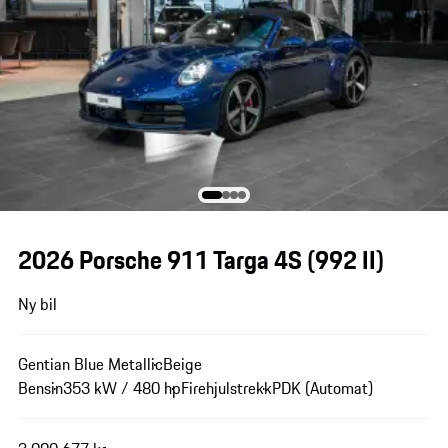
2026 Porsche 911 Targa 4S
(992 II)
Ny bil
Gentian Blue Metallic
Beige
Bensin
353 kW / 480 hp
Firehjulstrekk
PDK (Automat)