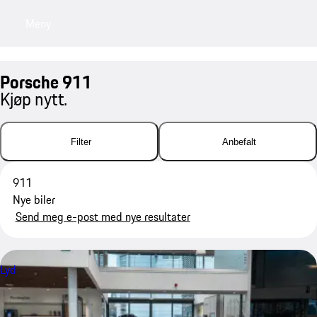
Meny
My saved searches, 0 searches saved
My sa
Porsche 911
Kjøp nytt.
Filter
Anbefalt
911
Nye biler
Send meg e-post med nye resultater
Lyd