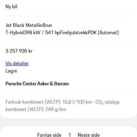
Ny bil
Jet Black Metallic
Brun
T-Hybrid
398 kW / 541 hp
Firehjulstrekk
PDK (Automat)
3 257 935 kr
Vis detaljer
Lagre
Porsche Center Asker & Bærum
Forbruk kombinert (WLTP): 10,8 l/100 km · CO₂-utslipp
kombinert (WLTP): 244 g/km
Forrige side
1
Neste side