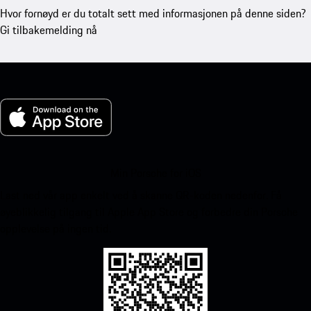
Hvor fornøyd er du totalt sett med informasjonen på denne siden?
Gi tilbakemelding nå
Min Porsche for iOS
Last ned vår app enkelt ved å skanne QR-koden nedenfor. Få
øyeblikkelig tilgang til Apple App Store og forbedre din Porsche
opplevelse på ingen tid.