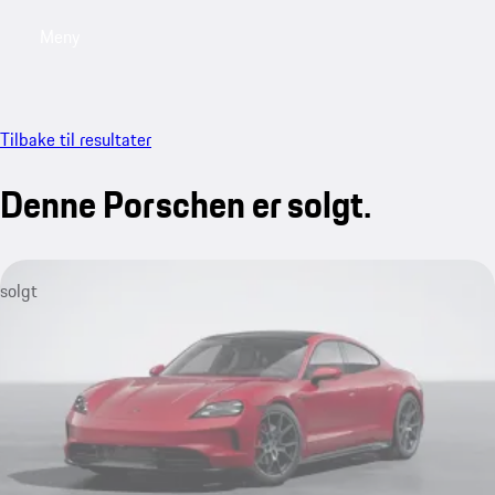
Meny
My saved searches, 0 searches saved
My sa
Tilbake til resultater
Denne Porschen er solgt.
solgt