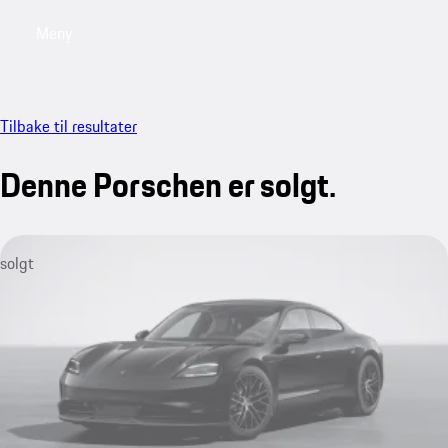
Meny
My saved searches, 0 searches saved
My sa
Tilbake til resultater
Denne Porschen er solgt.
solgt