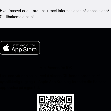
Hvor fornøyd er du totalt sett med informasjonen på denne siden?
Gi tilbakemelding nå
Min Porsche for iOS
Last ned vår app enkelt ved å skanne QR-koden nedenfor. Få
øyeblikkelig tilgang til Apple App Store og forbedre din Porsche
opplevelse på ingen tid.