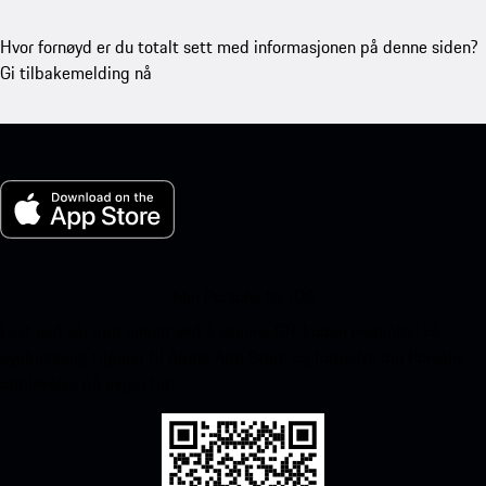
Hvor fornøyd er du totalt sett med informasjonen på denne siden?
Gi tilbakemelding nå
Min Porsche for iOS
Last ned vår app enkelt ved å skanne QR-koden nedenfor. Få
øyeblikkelig tilgang til Apple App Store og forbedre din Porsche
opplevelse på ingen tid.