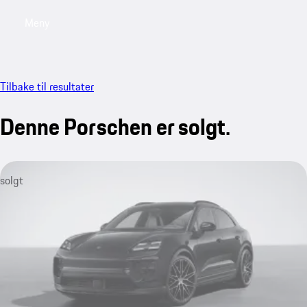
Meny
My saved searches, 0 searches saved
My sa
Tilbake til resultater
Denne Porschen er solgt.
solgt