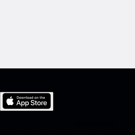
Min Porsche for iOS
Last ned vår app enkelt ved å skanne QR-koden nedenfor. Få øyeblik