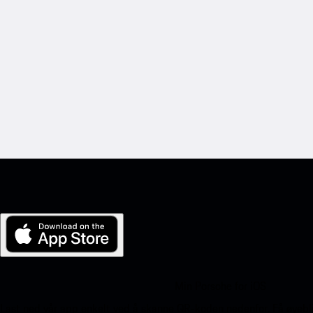
Min Porsche for iOS
Last ned vår app enkelt ved å skanne QR-koden nedenfor. Få øyeblik