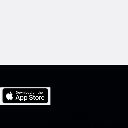
Min Porsche for iOS
Last ned vår app enkelt ved å skanne QR-koden nedenfor. Få øyeblik