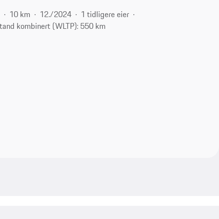
c
10 km
12./2024
1 tidligere eier
tand kombinert (WLTP): 550 km