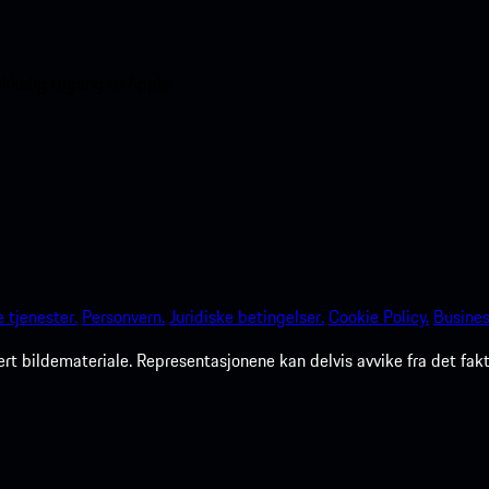
kelig tilgang til Apple
 tjenester.
Personvern.
Juridiske betingelser.
Cookie Policy.
Busine
rt bildemateriale. Representasjonene kan delvis avvike fra det fak