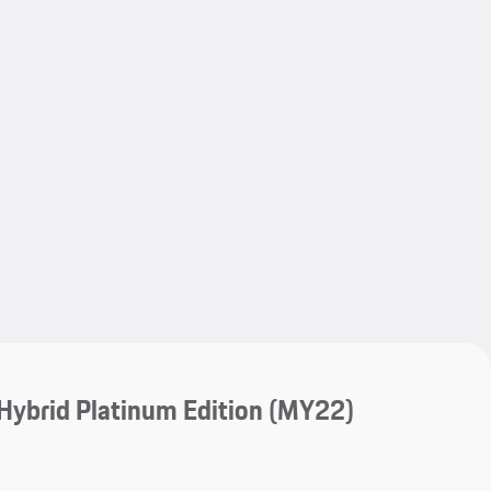
My save
My save
ybrid Platinum Edition (MY22)