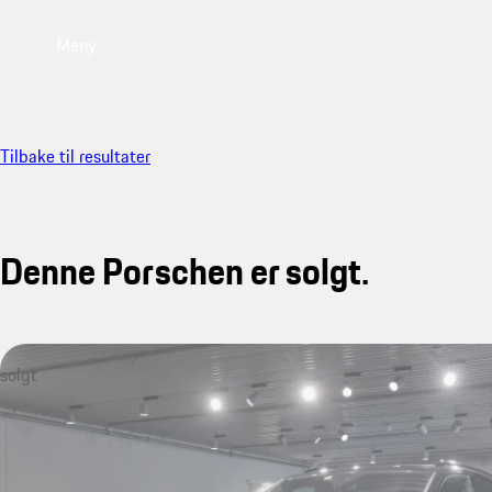
Meny
Tilbake til resultater
Denne Porschen er solgt.
solgt