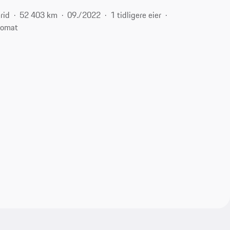
rid
52 403 km
09./2022
1 tidligere eier
tomat