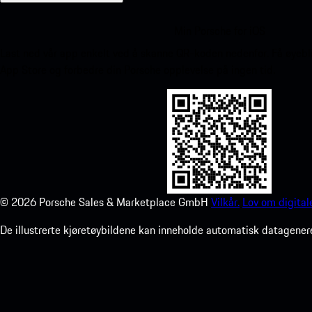
Min Porsche for iOS
Last ned vår app enkelt ved å skanne QR-koden nedenfor. Få øyeblik
App Store og forbedre din Porsche opplevelse på ingen tid.
©
2026
Porsche Sales & Marketplace GmbH
Vilkår.
Lov om digitale
De illustrerte kjøretøybildene kan inneholde automatisk datagenere