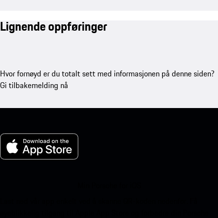
Lignende oppføringer
Hvor fornøyd er du totalt sett med informasjonen på denne siden?
Gi tilbakemelding nå
Min Porsche for iOS
Last ned vår app enkelt ved å skanne QR-koden nedenfor. Få
øyeblikkelig tilgang til Apple App Store og forbedre din Porsche