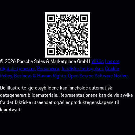
opplevelse på ingen tid.
©
2026
Porsche Sales & Marketplace GmbH
Vilkår.
Lov om
digitale tjenester.
Personvern.
Juridiske betingelser.
Cookie
Policy.
Business & Human Rights.
Open Source Software Notice.
De illustrerte kjøretøybildene kan inneholde automatisk
datagenerert bildemateriale. Representasjonene kan delvis avvike
fra det faktiske utseendet og/eller produktegenskapene til
kjøretøyet.