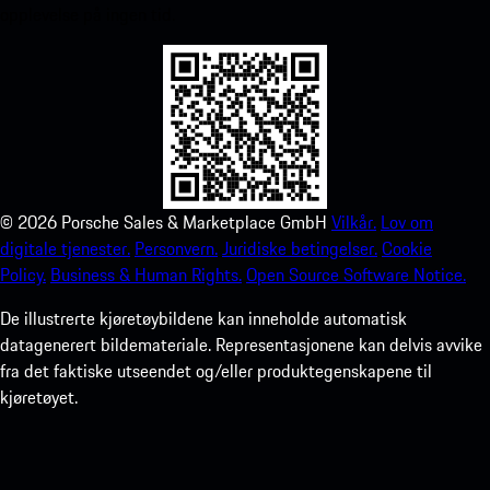
opplevelse på ingen tid.
©
2026
Porsche Sales & Marketplace GmbH
Vilkår.
Lov om
digitale tjenester.
Personvern.
Juridiske betingelser.
Cookie
Policy.
Business & Human Rights.
Open Source Software Notice.
De illustrerte kjøretøybildene kan inneholde automatisk
datagenerert bildemateriale. Representasjonene kan delvis avvike
fra det faktiske utseendet og/eller produktegenskapene til
kjøretøyet.