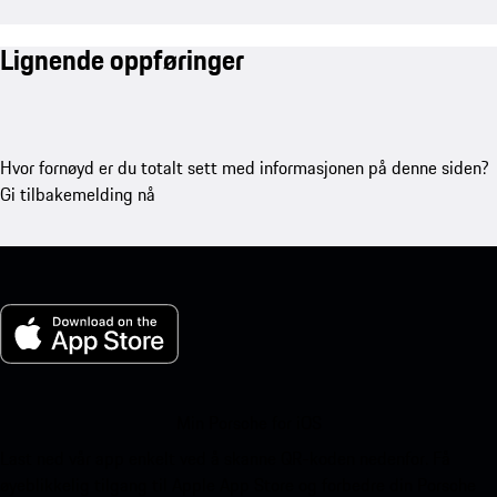
Lignende oppføringer
Hvor fornøyd er du totalt sett med informasjonen på denne siden?
Gi tilbakemelding nå
Min Porsche for iOS
Last ned vår app enkelt ved å skanne QR-koden nedenfor. Få
øyeblikkelig tilgang til Apple App Store og forbedre din Porsche