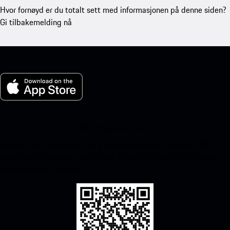
Hvor fornøyd er du totalt sett med informasjonen på denne siden?
Gi tilbakemelding nå
Min Porsche for iOS
Last ned vår app enkelt ved å skanne QR-koden nedenfor. Få
øyeblikkelig tilgang til Apple App Store og forbedre din Porsche
opplevelse på ingen tid.