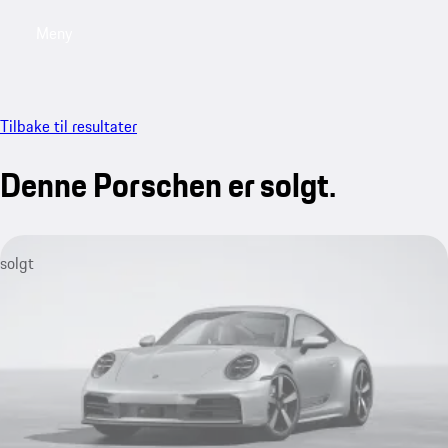
Meny
My saved searches, 0 searches saved
My sa
Tilbake til resultater
Denne Porschen er solgt.
solgt