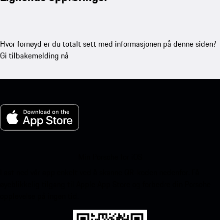
Hvor fornøyd er du totalt sett med informasjonen på denne siden?
Gi tilbakemelding nå
Min Porsche for iOS
Last ned vår app enkelt ved å skanne QR-koden nedenfor. Få
øyeblikkelig tilgang til Apple App Store og forbedre din Porsche
opplevelse på ingen tid.