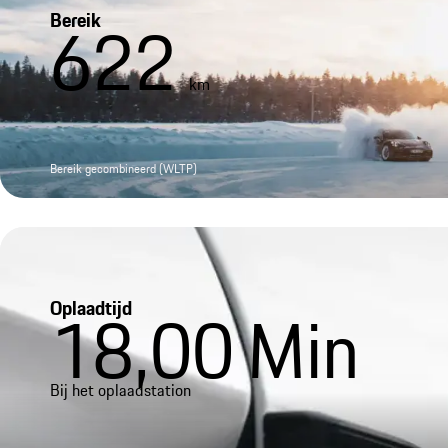
Bereik
622
km
Bereik gecombineerd (WLTP)
Oplaadtijd
18,00
Min
Bij het oplaadstation