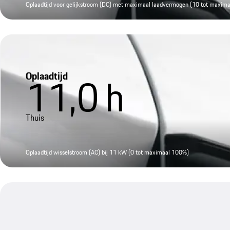
Oplaadtijd voor gelijkstroom (DC) met maximaal laadvermogen (10 tot maxim
Oplaadtijd
11,0
h
Thuis
Oplaadtijd wisselstroom (AC) bij 11 kW (0 tot maximaal 100%)