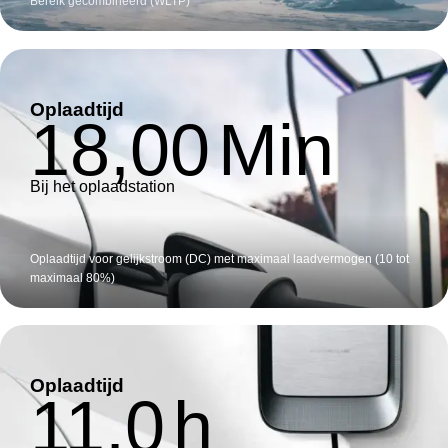
Bereik gecombineerd (WLTP)
Oplaadtijd
18,00
Min
Bij het oplaadstation
Oplaadtijd voor gelijkstroom (DC) met maximaal laadvermogen (10 tot
maximaal 80%)
Oplaadtijd
11,0
h