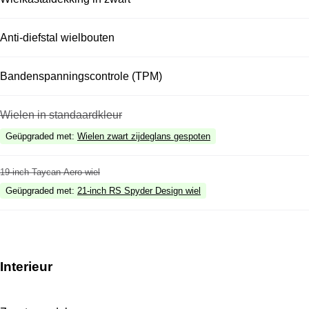
Anti-diefstal wielbouten
Bandenspanningscontrole (TPM)
Wielen in standaardkleur
Geüpgraded met
:
Wielen zwart zijdeglans gespoten
19-inch Taycan Aero wiel
Geüpgraded met
:
21-inch RS Spyder Design wiel
Interieur