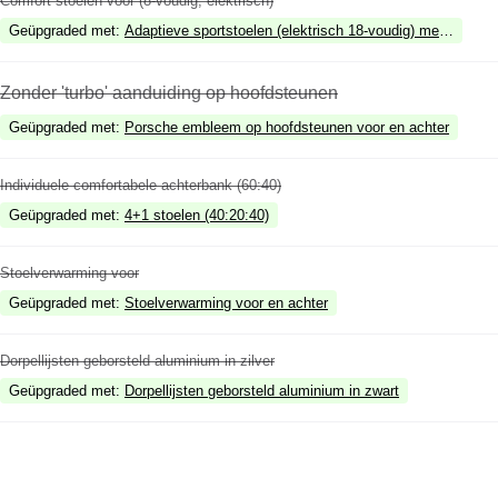
Comfort stoelen voor (8-voudig, elektrisch)
Geüpgraded met
:
Adaptieve sportstoelen (elektrisch 18-voudig) met memor
Zonder 'turbo' aanduiding op hoofdsteunen
Geüpgraded met
:
Porsche embleem op hoofdsteunen voor en achter
Individuele comfortabele achterbank (60:40)
Geüpgraded met
:
4+1 stoelen (40:20:40)
Stoelverwarming voor
Geüpgraded met
:
Stoelverwarming voor en achter
Dorpellijsten geborsteld aluminium in zilver
Geüpgraded met
:
Dorpellijsten geborsteld aluminium in zwart