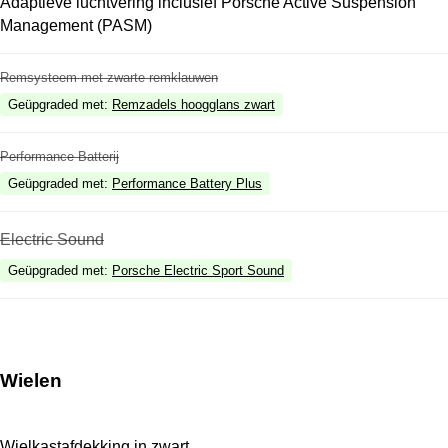
Adaptieve luchtvering inclusief Porsche Active Suspension
Management (PASM)
Remsysteem met zwarte remklauwen
Geüpgraded met
:
Remzadels hoogglans zwart
Performance Batterij
Geüpgraded met
:
Performance Battery Plus
Electric Sound
Geüpgraded met
:
Porsche Electric Sport Sound
Wielen
Wielkastafdekking in zwart