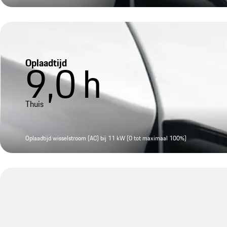
Oplaadtijd
9,0
h
Thuis
Oplaadtijd wisselstroom (AC) bij 11 kW (0 tot maximaal 100%)