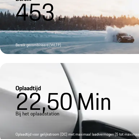
453
km
Bereik gecombineerd (WLTP)
Oplaadtijd
22,50
Min
Bij het oplaadstation
Oplaadtijd voor gelijkstroom (DC) met maximaal laadvermogen (5 tot maxima