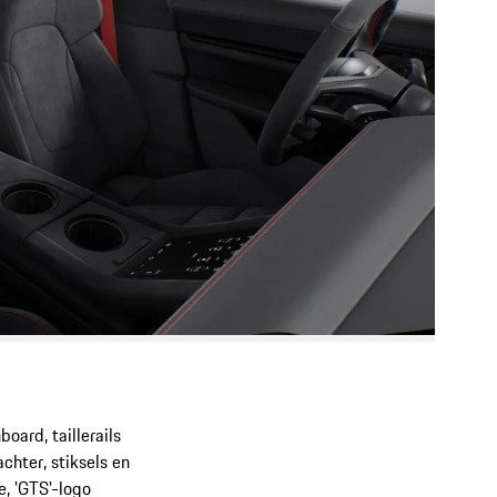
oard, taillerails
chter, stiksels en
, 'GTS'-logo