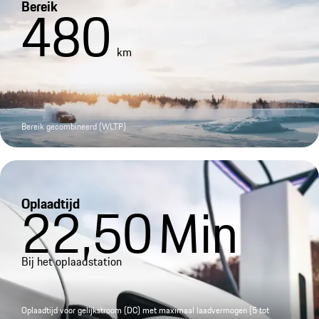
Bereik
480
km
Bereik gecombineerd (WLTP)
Oplaadtijd
22,50
Min
Bij het oplaadstation
Oplaadtijd voor gelijkstroom (DC) met maximaal laadvermogen (5 tot