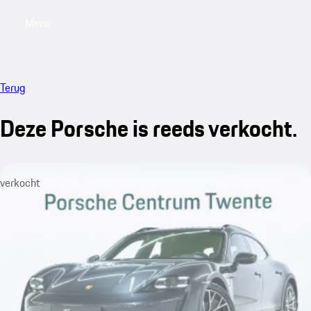
Menu
My saved searches, 0 searches saved
My sa
Terug
Deze Porsche is reeds verkocht.
verkocht