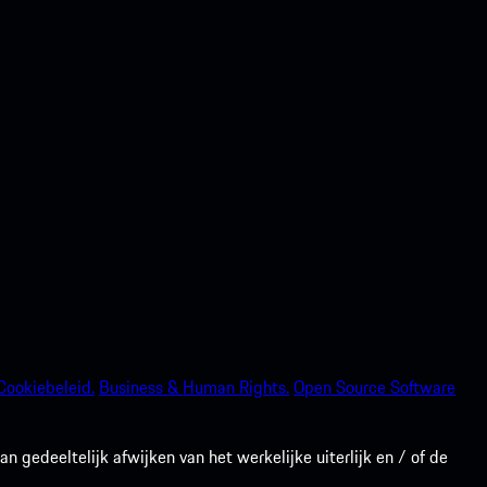
Cookiebeleid.
Business & Human Rights.
Open Source Software
gedeeltelijk afwijken van het werkelijke uiterlijk en / of de