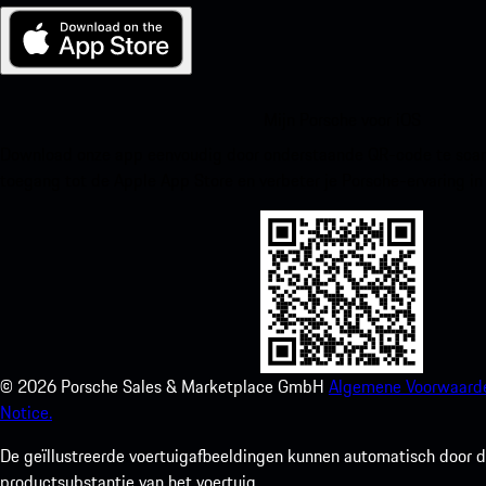
Mijn Porsche voor iOS
Download onze app eenvoudig door onderstaande QR-code te scann
toegang tot de Apple App Store en verbeter je Porsche-ervaring in
©
2026
Porsche Sales & Marketplace GmbH
Algemene Voorwaard
Notice.
De geïllustreerde voertuigafbeeldingen kunnen automatisch door de
productsubstantie van het voertuig.