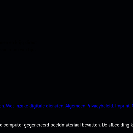
en en krijg direct
 een mum van tijd.
en.
Wet inzake digitale diensten.
Algemeen Privacybeleid.
Imprint.
 computer gegenereerd beeldmateriaal bevatten. De afbeelding kan 